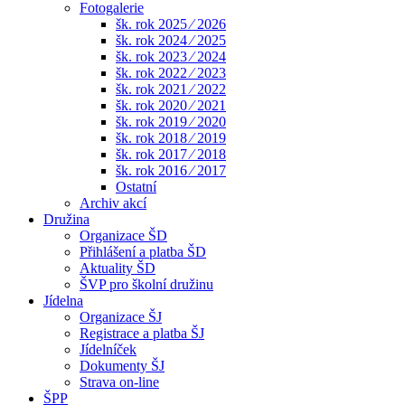
Fotogalerie
šk. rok 2025 ⁄ 2026
šk. rok 2024 ⁄ 2025
šk. rok 2023 ⁄ 2024
šk. rok 2022 ⁄ 2023
šk. rok 2021 ⁄ 2022
šk. rok 2020 ⁄ 2021
šk. rok 2019 ⁄ 2020
šk. rok 2018 ⁄ 2019
šk. rok 2017 ⁄ 2018
šk. rok 2016 ⁄ 2017
Ostatní
Archiv akcí
Družina
Organizace ŠD
Přihlášení a platba ŠD
Aktuality ŠD
ŠVP pro školní družinu
Jídelna
Organizace ŠJ
Registrace a platba ŠJ
Jídelníček
Dokumenty ŠJ
Strava on-line
ŠPP