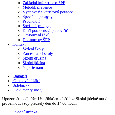
Základní informace o ŠPP
Metodik prevence
Výchovný a kariérový poradce
Speciální pedagog
Psycholog
Sociální pedagog
Další poradenská pracoviště
Omlouvání žáků
Dokumenty ŠPP
Kontakt
Vedení školy
Zaměstnanci školy
Školní družina
Školní jídelna
Napište nám
Bakaláři
Omlouvání žáků
Jídelníček
Dokumenty školy
Upozornění: odhlášení či přihlášení obědů ve školní jídelně musí
proběhnout vždy předešlý den do 14:00 hodin
Úvodní stránka