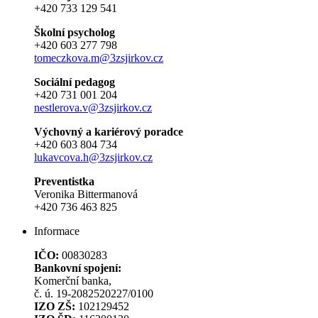
+420 733 129 541
Školní psycholog
+420 603 277 798
tomeczkova.m@3zsjirkov.cz
Sociální pedagog
+420 731 001 204
nestlerova.v@3zsjirkov.cz
Výchovný a kariérový poradce
+420 603 804 734
lukavcova.h@3zsjirkov.cz
Preventistka
Veronika Bittermanová
+420 736 463 825
Informace
IČO:
00830283
Bankovní spojení:
Komerční banka,
č. ú. 19-2082520227/0100
IZO ZŠ:
102129452