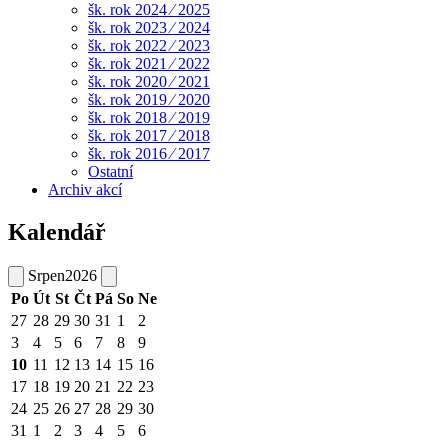
šk. rok 2024 ⁄ 2025
šk. rok 2023 ⁄ 2024
šk. rok 2022 ⁄ 2023
šk. rok 2021 ⁄ 2022
šk. rok 2020 ⁄ 2021
šk. rok 2019 ⁄ 2020
šk. rok 2018 ⁄ 2019
šk. rok 2017 ⁄ 2018
šk. rok 2016 ⁄ 2017
Ostatní
Archiv akcí
Kalendář
Srpen
2026
Po
Út
St
Čt
Pá
So
Ne
27
28
29
30
31
1
2
3
4
5
6
7
8
9
10
11
12
13
14
15
16
17
18
19
20
21
22
23
24
25
26
27
28
29
30
31
1
2
3
4
5
6