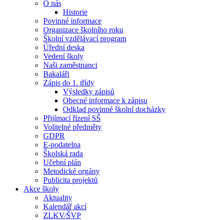
O nás
Historie
Povinné informace
Organizace školního roku
Školní vzdělávací program
Úřední deska
Vedení školy
Naši zaměstnanci
Bakaláři
Zápis do 1. třídy
Výsledky zápisů
Obecné informace k zápisu
Odklad povinné školní docházky
Přijímací řízení SŠ
Volitelné předměty
GDPR
E-podatelna
Školská rada
Učební plán
Metodické orgány
Publicita projektů
Akce školy
Aktuality
Kalendář akcí
ZLKV⁄ŠVP