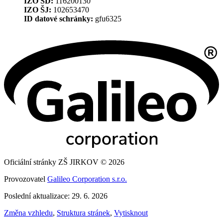
IZO ŠD:
116200130
IZO ŠJ:
102653470
ID datové schránky:
gfu6325
Oficiální stránky ZŠ JIRKOV © 2026
Provozovatel
Galileo Corporation s.r.o.
Poslední aktualizace: 29. 6. 2026
Změna vzhledu
,
Struktura stránek
,
Vytisknout