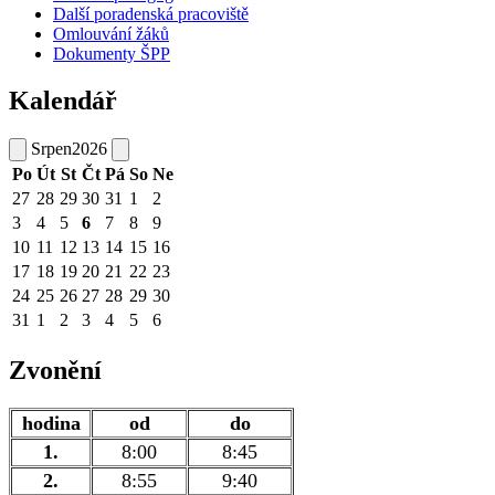
Další poradenská pracoviště
Omlouvání žáků
Dokumenty ŠPP
Kalendář
Srpen
2026
Po
Út
St
Čt
Pá
So
Ne
27
28
29
30
31
1
2
3
4
5
6
7
8
9
10
11
12
13
14
15
16
17
18
19
20
21
22
23
24
25
26
27
28
29
30
31
1
2
3
4
5
6
Zvonění
hodina
od
do
1.
8:00
8:45
2.
8:55
9:40