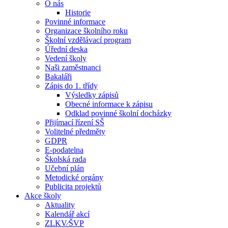
O nás
Historie
Povinné informace
Organizace školního roku
Školní vzdělávací program
Úřední deska
Vedení školy
Naši zaměstnanci
Bakaláři
Zápis do 1. třídy
Výsledky zápisů
Obecné informace k zápisu
Odklad povinné školní docházky
Přijímací řízení SŠ
Volitelné předměty
GDPR
E-podatelna
Školská rada
Učební plán
Metodické orgány
Publicita projektů
Akce školy
Aktuality
Kalendář akcí
ZLKV⁄ŠVP