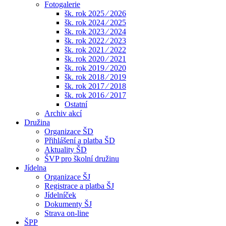
Fotogalerie
šk. rok 2025 ⁄ 2026
šk. rok 2024 ⁄ 2025
šk. rok 2023 ⁄ 2024
šk. rok 2022 ⁄ 2023
šk. rok 2021 ⁄ 2022
šk. rok 2020 ⁄ 2021
šk. rok 2019 ⁄ 2020
šk. rok 2018 ⁄ 2019
šk. rok 2017 ⁄ 2018
šk. rok 2016 ⁄ 2017
Ostatní
Archiv akcí
Družina
Organizace ŠD
Přihlášení a platba ŠD
Aktuality ŠD
ŠVP pro školní družinu
Jídelna
Organizace ŠJ
Registrace a platba ŠJ
Jídelníček
Dokumenty ŠJ
Strava on-line
ŠPP