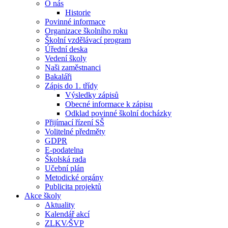
O nás
Historie
Povinné informace
Organizace školního roku
Školní vzdělávací program
Úřední deska
Vedení školy
Naši zaměstnanci
Bakaláři
Zápis do 1. třídy
Výsledky zápisů
Obecné informace k zápisu
Odklad povinné školní docházky
Přijímací řízení SŠ
Volitelné předměty
GDPR
E-podatelna
Školská rada
Učební plán
Metodické orgány
Publicita projektů
Akce školy
Aktuality
Kalendář akcí
ZLKV⁄ŠVP