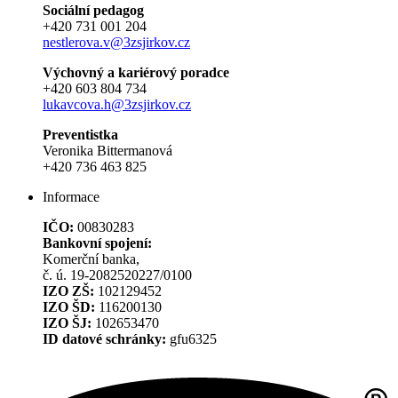
Sociální pedagog
+420 731 001 204
nestlerova.v@3zsjirkov.cz
Výchovný a kariérový poradce
+420 603 804 734
lukavcova.h@3zsjirkov.cz
Preventistka
Veronika Bittermanová
+420 736 463 825
Informace
IČO:
00830283
Bankovní spojení:
Komerční banka,
č. ú. 19-2082520227/0100
IZO ZŠ:
102129452
IZO ŠD:
116200130
IZO ŠJ:
102653470
ID datové schránky:
gfu6325