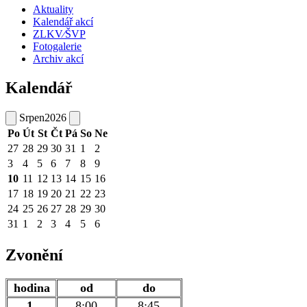
Aktuality
Kalendář akcí
ZLKV⁄ŠVP
Fotogalerie
Archiv akcí
Kalendář
Srpen
2026
Po
Út
St
Čt
Pá
So
Ne
27
28
29
30
31
1
2
3
4
5
6
7
8
9
10
11
12
13
14
15
16
17
18
19
20
21
22
23
24
25
26
27
28
29
30
31
1
2
3
4
5
6
Zvonění
hodina
od
do
1.
8:00
8:45