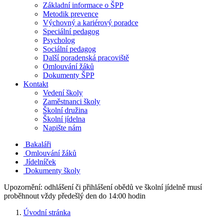
Základní informace o ŠPP
Metodik prevence
Výchovný a kariérový poradce
Speciální pedagog
Psycholog
Sociální pedagog
Další poradenská pracoviště
Omlouvání žáků
Dokumenty ŠPP
Kontakt
Vedení školy
Zaměstnanci školy
Školní družina
Školní jídelna
Napište nám
Bakaláři
Omlouvání žáků
Jídelníček
Dokumenty školy
Upozornění: odhlášení či přihlášení obědů ve školní jídelně musí
proběhnout vždy předešlý den do 14:00 hodin
Úvodní stránka