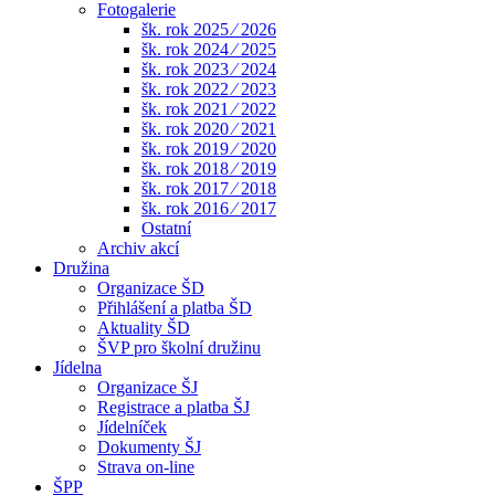
Fotogalerie
šk. rok 2025 ⁄ 2026
šk. rok 2024 ⁄ 2025
šk. rok 2023 ⁄ 2024
šk. rok 2022 ⁄ 2023
šk. rok 2021 ⁄ 2022
šk. rok 2020 ⁄ 2021
šk. rok 2019 ⁄ 2020
šk. rok 2018 ⁄ 2019
šk. rok 2017 ⁄ 2018
šk. rok 2016 ⁄ 2017
Ostatní
Archiv akcí
Družina
Organizace ŠD
Přihlášení a platba ŠD
Aktuality ŠD
ŠVP pro školní družinu
Jídelna
Organizace ŠJ
Registrace a platba ŠJ
Jídelníček
Dokumenty ŠJ
Strava on-line
ŠPP