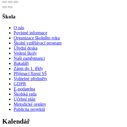
Škola
O nás
Povinné informace
Organizace školního roku
Školní vzdělávací program
Úřední deska
Vedení školy
Naši zaměstnanci
Bakaláři
Zápis do 1. třídy
Přijímací řízení SŠ
Volitelné předměty
GDPR
E-podatelna
Školská rada
Učební plán
Metodické orgány
Publicita projektů
Kalendář