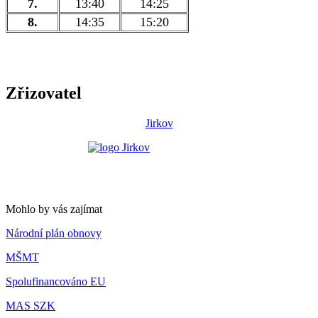
7.
13:40
14:25
8.
14:35
15:20
Zřizovatel
Jirkov
Mohlo by vás zajímat
Národní plán obnovy
MŠMT
Spolufinancováno EU
MAS SZK