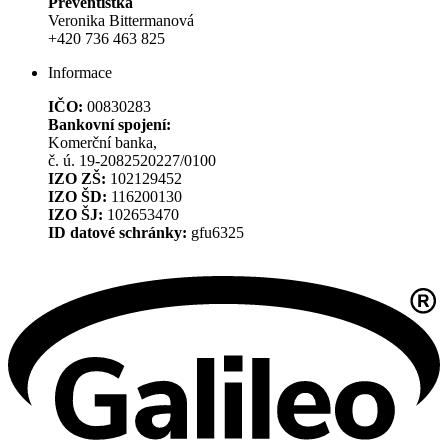
Preventistka
Veronika Bittermanová
+420 736 463 825
Informace
IČO:
00830283
Bankovní spojení:
Komerční banka,
č. ú. 19-2082520227/0100
IZO ZŠ:
102129452
IZO ŠD:
116200130
IZO ŠJ:
102653470
ID datové schránky:
gfu6325