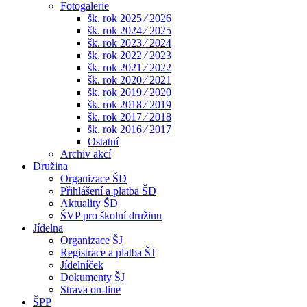
Fotogalerie
šk. rok 2025 ⁄ 2026
šk. rok 2024 ⁄ 2025
šk. rok 2023 ⁄ 2024
šk. rok 2022 ⁄ 2023
šk. rok 2021 ⁄ 2022
šk. rok 2020 ⁄ 2021
šk. rok 2019 ⁄ 2020
šk. rok 2018 ⁄ 2019
šk. rok 2017 ⁄ 2018
šk. rok 2016 ⁄ 2017
Ostatní
Archiv akcí
Družina
Organizace ŠD
Přihlášení a platba ŠD
Aktuality ŠD
ŠVP pro školní družinu
Jídelna
Organizace ŠJ
Registrace a platba ŠJ
Jídelníček
Dokumenty ŠJ
Strava on-line
ŠPP