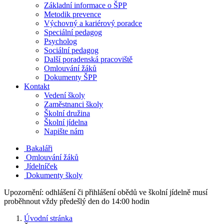
Základní informace o ŠPP
Metodik prevence
Výchovný a kariérový poradce
Speciální pedagog
Psycholog
Sociální pedagog
Další poradenská pracoviště
Omlouvání žáků
Dokumenty ŠPP
Kontakt
Vedení školy
Zaměstnanci školy
Školní družina
Školní jídelna
Napište nám
Bakaláři
Omlouvání žáků
Jídelníček
Dokumenty školy
Upozornění: odhlášení či přihlášení obědů ve školní jídelně musí
proběhnout vždy předešlý den do 14:00 hodin
Úvodní stránka