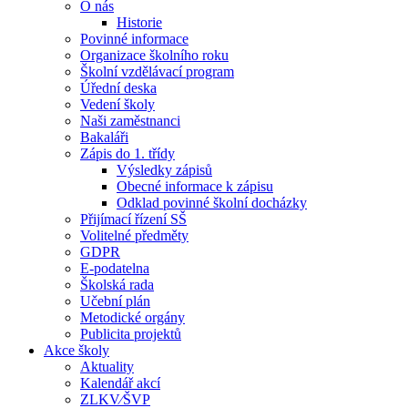
O nás
Historie
Povinné informace
Organizace školního roku
Školní vzdělávací program
Úřední deska
Vedení školy
Naši zaměstnanci
Bakaláři
Zápis do 1. třídy
Výsledky zápisů
Obecné informace k zápisu
Odklad povinné školní docházky
Přijímací řízení SŠ
Volitelné předměty
GDPR
E-podatelna
Školská rada
Učební plán
Metodické orgány
Publicita projektů
Akce školy
Aktuality
Kalendář akcí
ZLKV⁄ŠVP