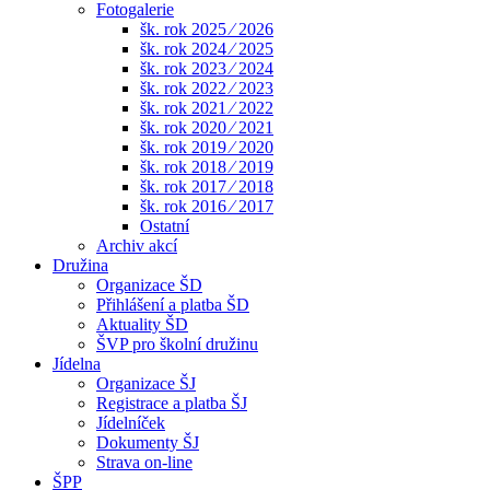
Fotogalerie
šk. rok 2025 ⁄ 2026
šk. rok 2024 ⁄ 2025
šk. rok 2023 ⁄ 2024
šk. rok 2022 ⁄ 2023
šk. rok 2021 ⁄ 2022
šk. rok 2020 ⁄ 2021
šk. rok 2019 ⁄ 2020
šk. rok 2018 ⁄ 2019
šk. rok 2017 ⁄ 2018
šk. rok 2016 ⁄ 2017
Ostatní
Archiv akcí
Družina
Organizace ŠD
Přihlášení a platba ŠD
Aktuality ŠD
ŠVP pro školní družinu
Jídelna
Organizace ŠJ
Registrace a platba ŠJ
Jídelníček
Dokumenty ŠJ
Strava on-line
ŠPP