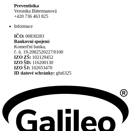
Preventistka
Veronika Bittermanová
+420 736 463 825
Informace
IČO:
00830283
Bankovní spojení:
Komerční banka,
č. ú. 19-2082520227/0100
IZO ZŠ:
102129452
IZO ŠD:
116200130
IZO ŠJ:
102653470
ID datové schránky:
gfu6325