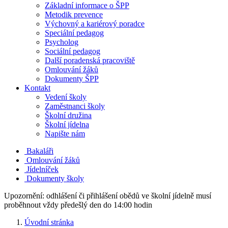
Základní informace o ŠPP
Metodik prevence
Výchovný a kariérový poradce
Speciální pedagog
Psycholog
Sociální pedagog
Další poradenská pracoviště
Omlouvání žáků
Dokumenty ŠPP
Kontakt
Vedení školy
Zaměstnanci školy
Školní družina
Školní jídelna
Napište nám
Bakaláři
Omlouvání žáků
Jídelníček
Dokumenty školy
Upozornění: odhlášení či přihlášení obědů ve školní jídelně musí
proběhnout vždy předešlý den do 14:00 hodin
Úvodní stránka