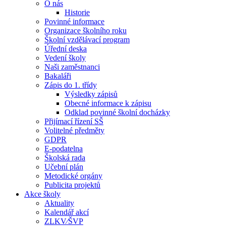
O nás
Historie
Povinné informace
Organizace školního roku
Školní vzdělávací program
Úřední deska
Vedení školy
Naši zaměstnanci
Bakaláři
Zápis do 1. třídy
Výsledky zápisů
Obecné informace k zápisu
Odklad povinné školní docházky
Přijímací řízení SŠ
Volitelné předměty
GDPR
E-podatelna
Školská rada
Učební plán
Metodické orgány
Publicita projektů
Akce školy
Aktuality
Kalendář akcí
ZLKV⁄ŠVP